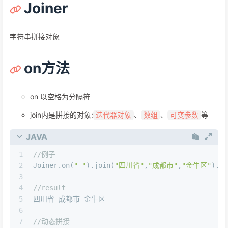
Joiner
字符串拼接对象
on方法
on 以空格为分隔符
join内是拼接的对象:
、
、
等
迭代器对象
数组
可变参数
JAVA
1
//例子
2
Joiner.on(
" "
).join(
"四川省"
,
"成都市"
,
"金牛区"
).to
3
4
//result
5
四川省 成都市 金牛区
6
7
//动态拼接