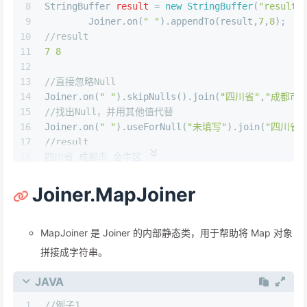
8
StringBuffer
result
=
new
StringBuffer
(
"result:
9
        Joiner.on(
" "
).appendTo(result,
7
,
8
);
10
//result
11
7
8
12
13
//直接忽略Null
14
Joiner.on(
" "
).skipNulls().join(
"四川省"
,
"成都市"
15
//找出Null，并用其他值代替
16
Joiner.on(
" "
).useForNull(
"未填写"
).join(
"四川省"
17
//result
18
四川省 成都市 金牛区 
19
四川省 成都市 金牛区 未填写
20
Joiner.MapJoiner
MapJoiner 是 Joiner 的内部静态类，用于帮助将 Map 对象
拼接成字符串。
JAVA
1
//例子1