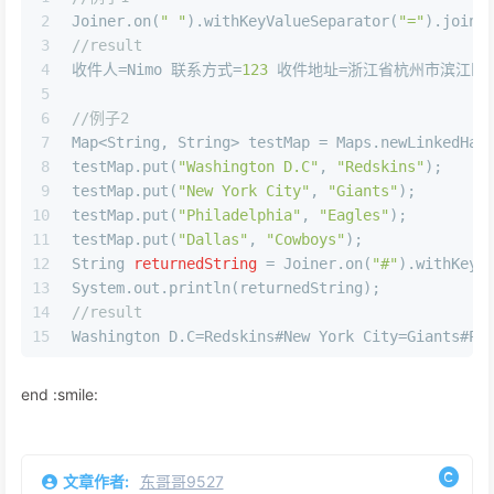
2
Joiner.on(
" "
).withKeyValueSeparator(
"="
).join(
3
//result
4
收件人=Nimo 联系方式=
123
 收件地址=浙江省杭州市滨江区X
5
6
//例子2
7
Map<String, String> testMap = Maps.newLinkedHas
8
testMap.put(
"Washington D.C"
, 
"Redskins"
);
9
testMap.put(
"New York City"
, 
"Giants"
);
10
testMap.put(
"Philadelphia"
, 
"Eagles"
);
11
testMap.put(
"Dallas"
, 
"Cowboys"
);
12
String
returnedString
=
 Joiner.on(
"#"
).withKeyV
13
System.out.println(returnedString);
14
//result
15
Washington D.C=Redskins#New York City=Giants#Ph
end :smile:
文章作者:
东哥哥9527