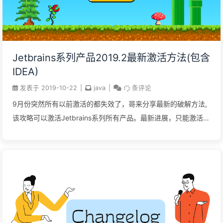
Jetbrains系列产品2019.2最新激活方法(包含
IDEA)
发表于
2019-10-22
|
java
|
条评论
9月份突然所有以前激活的都失效了，哥来分享最新的破解方法,
该攻略可以激活Jetbrains系列所有产品。最新进展，只能激活
2019.3以下版本 所需下载文件链接:
https://pan.baidu.com/s/1CFb3A5_17ntThXfodqhesg&shfl=share
提取码: gsc1 使用方法 下载jar以后随意放到一个文件夹中，复
制该文件的绝对路径； 启动你的IDE，如果上来就需要注册，选
择：试用（Evaluate for free）进入IDE。第一次安装，没有项目
的话，新建一个空项目。 点击你要注册的IDE菜单：”Configure”
或 “Help” -> “Edit Custom VM Options...