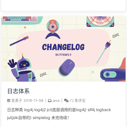
虚拟机实例之间数据不能共享。 Hotspot JVM 后台运行的系统
线程主要有下面几个: 虚拟机线程 (VM thread)这个线程等待
JVM 到达安全点操作出现。这些操作必须要在独立的线程里执
行，因为当 堆修改无法进行时，线程都需要 JVM 位于安全点。
这些操作的类型有:stop-the- world 垃圾回收、线程栈 dump、
线程暂停、线程偏向锁(biased...
日志体系
发表于
2018-11-08
|
java
|
条评论
日志种类 log4j log4j2 jcl(底层调用的是log4j) slf4j logback
jul(jdk自带的) simplelog 未完待续！