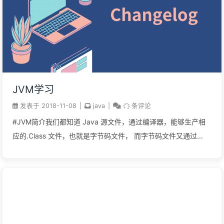
").skipNulls().join("四川省","成都市","金牛区",null).toString()//
找出Null，并用其他值代替Joiner.on("...
JVM学习
发表于
2018-11-08
|
java
|
条评论
#JVM简介我们都知道 Java 源文件，通过编译器，能够生产相
应的.Class 文件，也就是字节码文件， 而字节码文件又通过
Java 虚拟机中的解释器，编译成特定机器上的机器码 。 大概顺
序是: Java 源文件—->编译器—->字节码文件—->JVM—->机
器码 每一种平台的解释器是不同的，但是实现的虚拟机是相同
的，这也就是 Java 为什么能够 跨平台的原因了 ，当一个程序从
开始运行，这时虚拟机就开始实例化了，多个程序启动就会 存在
多个虚拟机实例。程序退出或者关闭，则虚拟机实例消亡，多个