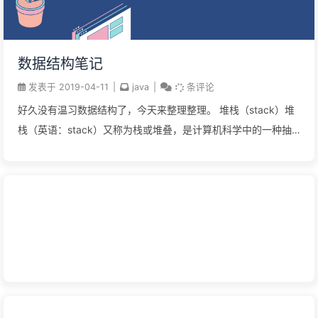
数据结构笔记
发表于
2019-04-11
|
java
|
条评论
好久没有温习数据结构了，今天来整理整理。 堆栈（stack）堆
栈（英语：stack）又称为栈或堆叠，是计算机科学中的一种抽
象数据类型，只允许在有序的线性数据集合的一端（称为堆栈顶
端，英语：top）进行加入数据（英语：push）和移除数据（英
语：pop）的运算。因而按照后进先出（LIFO, Last In First
Out）的原理运作。 常与有序的线性数据集合队列相提并论。 堆
栈常用一维数组或链表来实现。 软件堆栈堆栈可以用数组和链表
两种方式实现，一般为一个堆栈预先分配一个大小固定且较合适
的空间并非难事，所以较流行的做法是Stack结构下含一个数
组。如果空间实在紧张，也可用链表实现，且去掉表头 堆栈有时
候也常用来指代堆栈段。堆栈段（stack segment）通常是指采