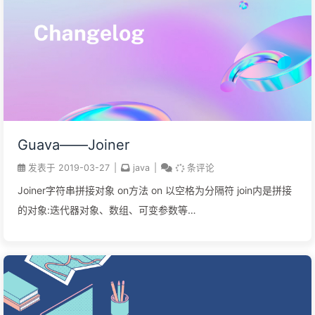
Guava——Joiner
发表于
2019-03-27
|
java
|
条评论
Joiner字符串拼接对象 on方法 on 以空格为分隔符 join内是拼接
的对象:迭代器对象、数组、可变参数等
1234567891011121314151617181920//例子Joiner.on("
").join("四川省","成都市","金牛区").toString();//result四川省 成
都市 金牛区//动态拼接StringBuffer result = new
StringBuffer("result: "); Joiner.on("
").appendTo(result,7,8);//result7 8//直接忽略NullJoiner.on("