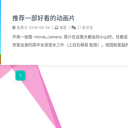
推荐一部好看的动画片
发表于
2018-06-29
|
电影
|
条评论
开局一张图 :movie_camera: 简介在远离大都会的小山村，住着
世家出身的高中女孩宫水三叶（上白石萌音 配音）。校园和家庭
原因本就让她充满烦恼，而近一段时间发生的奇怪事件，又让三
不清头脑。不知从何时起，三叶在梦中就会变成一个住在东京的
男孩。那里有陌生的同学和朋友，有亲切的前辈和繁华的街道，
1
都是如此诱人而真实。另一方面，住在东京的高中男孩立花泷（
隆之介 配音）则总在梦里来到陌生的小山村，以女孩子的身份过
全新的生活。许是受那颗神秘彗星的影响，立花和三叶在梦中交
身份。他们以他者的角度体验着对方的人生，这期间有愤怒、有
也有暖心。只是两人并不知道，身份交换的背后隐藏着重大而锥
秘密… 视频