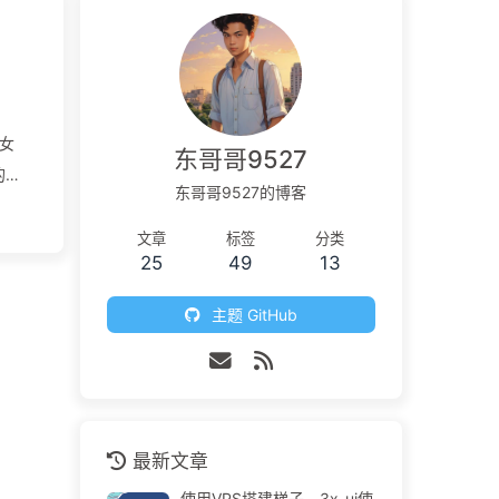
巫女
东哥哥9527
的
东哥哥9527的博客
叶摸
高中
文章
标签
分类
25
49
13
一切
神木
主题 GitHub
着
换了
欢笑
心的
最新文章
使用VPS搭建梯子，3x-ui使