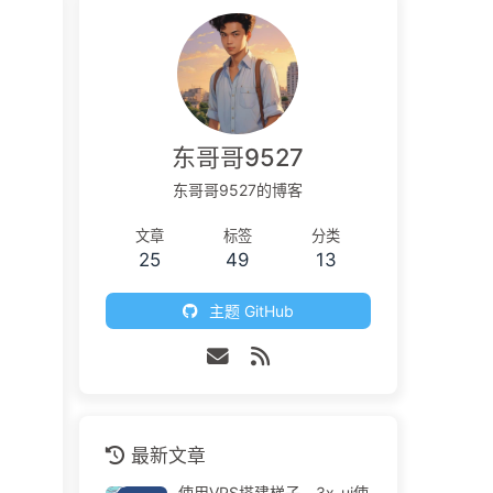
东哥哥9527
东哥哥9527的博客
文章
标签
分类
25
49
13
主题 GitHub
最新文章
使用VPS搭建梯子，3x-ui使