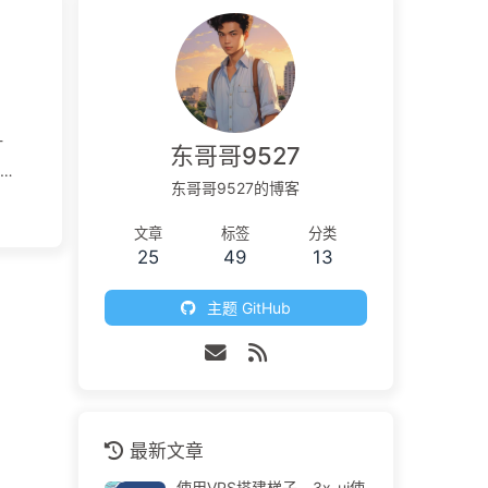
-
东哥哥9527
ui
东哥哥9527的博客
文章
标签
分类
25
49
13
主题 GitHub
最新文章
使用VPS搭建梯子，3x-ui使